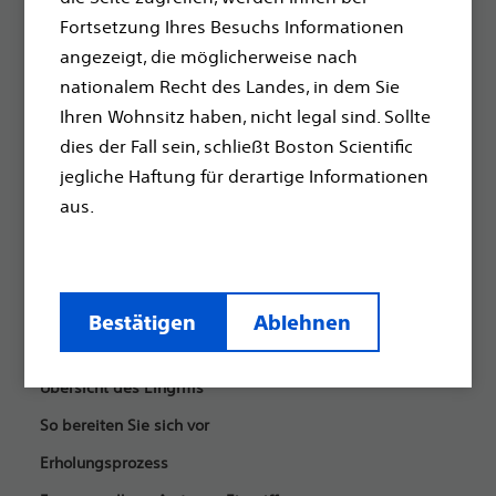
Symptome
Fortsetzung Ihres Besuchs Informationen
angezeigt, die möglicherweise nach
nationalem Recht des Landes, in dem Sie
Fragen an Ihren Arzt zur Diagnose
Ihren Wohnsitz haben, nicht legal sind. Sollte
dies der Fall sein, schließt Boston Scientific
jegliche Haftung für derartige Informationen
Der Unterschied
aus.
So funktioniert der S-ICD
S-ICD vs. andere Systeme
Fragen an Ihren Arzt zum S-ICD
Bestätigen
Ablehnen
Vor dem Eingriff
Übersicht des Eingriffs
So bereiten Sie sich vor
Erholungsprozess