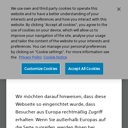
We use own and third party cookies to operate this
Menü
website and to have a better understanding of your
interests and preferences and how you interact with this
website. By clicking "Accept all cookies", you agree to the
use of cookies on your device, which will allow us to
improve your navigation of the site, analyse your usage
and tailor the content of the website to your interests and
preferences. You can manage your personal preferences
by clicking on "Cookie settings". For more information see
the
Privacy Policy
Cookie Notice
Sehr geehrte(r)
Boston Scientific widmet sich der Transformation von
Customize Cookies
Accept All Cookies
Leben durch innovative medizinische Lösungen, die die
Besucher(in),
Gesundheit der Patienten auf der ganzen Welt verbessert.
Plötzlicher Herzstillstand
Wir möchten darauf hinweisen, dass diese
Webseite so eingerichtet wurde, dass
Behandlung
Besucher aus Europa rechtmäßig Zugriff
Was ist plötzlicher Herzstillstand?
erhalten. Wenn Sie außerhalb Europas auf
Ursachen und Risikofaktoren
die Seite zugreifen, werden Ihnen bei