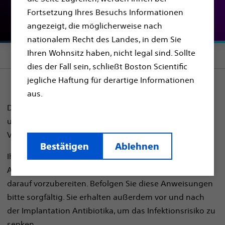
auf den Eingriff vor
Fortsetzung Ihres Besuchs Informationen
angezeigt, die möglicherweise nach
nationalem Recht des Landes, in dem Sie
Ihren Wohnsitz haben, nicht legal sind. Sollte
Section menu
dies der Fall sein, schließt Boston Scientific
jegliche Haftung für derartige Informationen
aus.
Die Vorbereitung auf die S-ICD-Implantation
unterscheidet sich nur unwesentlich von der
Vorbereitung auf andere Eingriffe.
Bestätigen
Ablehnen
Ihr Gesundheitsdienstleister wird Ihnen spezifische
Anweisungen geben, was Sie tun müssen, um sich
darauf vorzubereiten. Befolgen Sie diese Anweisungen
bitte sorgfältig. Sie erhalten außerdem vor und nach
der Implantation Antibiotika, um das Infektionsrisiko zu
senken