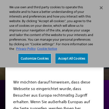
We use own and third party cookies to operate this
Menü
website and to have a better understanding of your
interests and preferences and how you interact with this
website. By clicking "Accept all cookies", you agree to the
use of cookies on your device, which will allow us to
improve your navigation of the site, analyse your usage
and tailor the content of the website to your interests and
preferences. You can manage your personal preferences
by clicking on "Cookie settings". For more information see
the
Privacy Policy
Cookie Notice
Sehr geehrte(r)
Customize Cookies
Accept All Cookies
Besucher(in),
Wir möchten darauf hinweisen, dass diese
Webseite so eingerichtet wurde, dass
Besucher aus Europa rechtmäßig Zugriff
VORBEREITUNG AUF DEN EINGRIFF
erhalten. Wenn Sie außerhalb Europas auf
So bereiten Sie sich
die Seite zugreifen, werden Ihnen bei