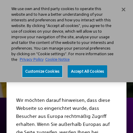
We use own and third party cookies to operate this
Menü
website and to have a better understanding of your
interests and preferences and how you interact with this
website. By clicking "Accept all cookies", you agree to the
use of cookies on your device, which will allow us to
improve your navigation of the site, analyse your usage
and tailor the content of the website to your interests and
preferences. You can manage your personal preferences
by clicking on "Cookie settings". For more information see
the
Privacy Policy
Cookie Notice
Sehr geehrte(r)
Customize Cookies
Accept All Cookies
Besucher(in),
Wir möchten darauf hinweisen, dass diese
Webseite so eingerichtet wurde, dass
Besucher aus Europa rechtmäßig Zugriff
PATIENTENBERICHTE
erhalten. Wenn Sie außerhalb Europas auf
Achterbahnfahrt (ca. 2
die Seite zugreifen, werden Ihnen bei