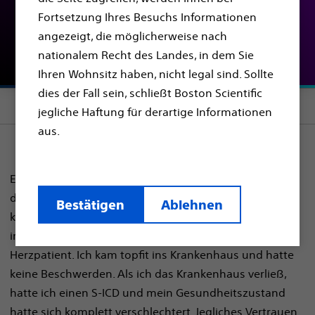
Monate nach dem
Fortsetzung Ihres Besuchs Informationen
angezeigt, die möglicherweise nach
Eingriff)
nationalem Recht des Landes, in dem Sie
Ihren Wohnsitz haben, nicht legal sind. Sollte
dies der Fall sein, schließt Boston Scientific
Section menu
jegliche Haftung für derartige Informationen
aus.
Es ist erstaunlich, wie schnell das Leben plötzlich auf
dem Kopf stehen kann. Ich hatte nie Beschwerden,
Bestätigen
Ablehnen
keine Arrhythmien, Herzstillstände oder sonst
irgendetwas. Und trotzdem bin ich neuerdings
Herzpatient. Ich kam topfit ins Krankenhaus und hatte
keine Beschwerden. Als ich das Krankenhaus verließ,
hatte ich einen S-ICD und mein Gesundheitszustand
hatte sich komplett verschlechtert. Jegliches Vertrauen