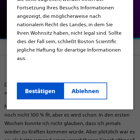
suchung (ca. 6 Monate
Fortsetzung Ihres Besuchs Informationen
angezeigt, die möglicherweise nach
nach dem Eingriff)
nationalem Recht des Landes, in dem Sie
Ihren Wohnsitz haben, nicht legal sind. Sollte
dies der Fall sein, schließt Boston Scientific
Section menu
jegliche Haftung für derartige Informationen
aus.
Die Nachsorgeuntersuchung. Eigentlich beinhaltet das
Bestätigen
Ablehnen
nicht viel..... und doch eine ganze Menge.
Nach sechs Monaten bin ich konditionsmäßig immer
noch nicht 100 % fit, aber es wird schon. In den ersten
Wochen konnte ich nicht glauben, dass ich jemals
wieder zu Kräften kommen würde. Aber plötzlich war es