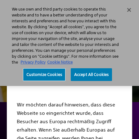
We use own and third party cookies to operate this
Menü
website and to have a better understanding of your
interests and preferences and how you interact with this
website. By clicking "Accept all cookies", you agree to the
use of cookies on your device, which will allow us to
improve your navigation of the site, analyse your usage
and tailor the content of the website to your interests and
preferences. You can manage your personal preferences
by clicking on "Cookie settings". For more information see
the
Privacy Policy
Cookie Notice
Sehr geehrte(r)
Customize Cookies
Accept All Cookies
Besucher(in),
Wir möchten darauf hinweisen, dass diese
Webseite so eingerichtet wurde, dass
Besucher aus Europa rechtmäßig Zugriff
PATIENTENBERICHTE
erhalten. Wenn Sie außerhalb Europas auf
Nachsorgeunter
die Seite zugreifen, werden Ihnen bei