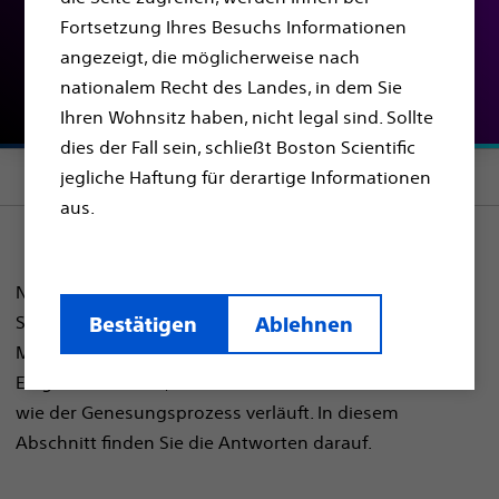
Fortsetzung Ihres Besuchs Informationen
Defibrillators | S-ICD-
angezeigt, die möglicherweise nach
System
nationalem Recht des Landes, in dem Sie
Ihren Wohnsitz haben, nicht legal sind. Sollte
dies der Fall sein, schließt Boston Scientific
Section menu
jegliche Haftung für derartige Informationen
aus.
Nach Auswahl des Defibrillatortyps ist der nächste
Schritt die eigentliche Implantation des Defibrillators.
Bestätigen
Ablehnen
Möglicherweise haben Sie Fragen zum Eingriff, was der
Eingriff beinhaltet, wie Sie sich darauf vorbereiten und
wie der Genesungsprozess verläuft. In diesem
Abschnitt finden Sie die Antworten darauf.