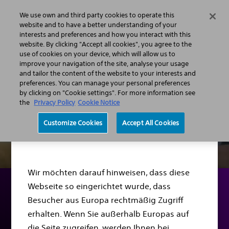
We use own and third party cookies to operate this
Menü
website and to have a better understanding of your
interests and preferences and how you interact with this
website. By clicking "Accept all cookies", you agree to the
use of cookies on your device, which will allow us to
improve your navigation of the site, analyse your usage
and tailor the content of the website to your interests and
preferences. You can manage your personal preferences
by clicking on "Cookie settings". For more information see
the
Privacy Policy
Cookie Notice
Sehr geehrte(r)
Customize Cookies
Accept All Cookies
Besucher(in),
Wir möchten darauf hinweisen, dass diese
Webseite so eingerichtet wurde, dass
Besucher aus Europa rechtmäßig Zugriff
Vorbereitung auf die
erhalten. Wenn Sie außerhalb Europas auf
Implantation Ihres
die Seite zugreifen, werden Ihnen bei